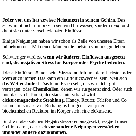
Jeder von uns hat gewisse Neigungen in seinem Gehirn
. Das
schwimmt nicht nur brav in seinem Hirnwasser, sondern neigt und
dreht sich unter verschiedensten Einflüssen.
Einige Neigungen haben wir schon als Zelle von unseren Eltern
mitbekommen. Mit denen können die meisten von uns gut leben.
Schwieriger wird es,
wenn wir äußeren Einflüssen ausgesetzt
sind, die negativen Stress für Körper oder Psyche bedeuten
.
Diese Einflüsse können sein,
Stress im Job
, mit dem Liebsten oder
wem auch immer. Das kann ein Luftdruckwechsel sein, weil sich
das
Wetter ändert
. Das kann Essen sein, das wir nicht gut
vertragen, oder
Chemikalien
, denen wir ausgesetzt sind. Oder auch,
und das ist ein Punkt, der stark unterschätzt wird:
elektromagnetische Strahlung
. Handy, Router, Telefon und Co
können uns massiv in Bedrängnis bringen – vor jeder
biochemischen Reaktion im Körper steht eine elektrische.
Sind wir also solchen Negativstressoren ausgesetzt, reagiert unser
Gehirn damit, dass sich
vorhandene Neigungen verstärken
und/oder andere dazukommen
.