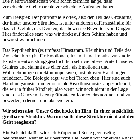
Die Neurowissenschaft weiß schon ziemlich lange, dass
verschiedene Gehirnareale verschiedene Aufgaben haben.
Zum Beispiel: Der präfrontale Kortex, also der Teil des Großhirns,
der hinter unserer Stirn liegt, ist unter anderem dafür zuständig für
das Ich-Gefühl, das Denken, das bewusste Bewerten von Dingen.
Hier findet alles statt, was wir direkt auf dem Schirm haben und
bewusst wahrnehmen.
Das Reptilienhirn (es umfasst Hirnstamm, Kleinhirn und Teile des
Zwischenhirns) ist für Emotionen, Instinkt und Impulse zuständig.
Es ist ein entwicklungsgeschichtlich sehr viel älterer Anteil unseres
Gehirns und stammt aus einer Zeit, als Emotionen und
Wahrnehmungen direkt in impulsiven, instinktiven Handlungen
mündeten. Die Biologie sagt: wie bei Tieren eben. Hier sind auch
Handlungsmuster und emotionale Reaktionsmuster abgespeichert,
die wir in früher Kindheit, also wenn wir noch nicht in der Lage
sind, das Ganze mit dem präfrontalen Kortex einzuordnen und zu
bewerten, erlernen und abspeichern.
Wir sehen also: Unser Geist hockt im Hirn. In einer tatsächlich
greifbaren Struktur. Warum sollte diese Struktur nicht auf den
Geist reagieren?
Ein Beispiel dafür, wie sich Körper und Seele gegenseitig
beeinflussen, kennen wir bestimmt alle. Wenn wir vor etwas Angst