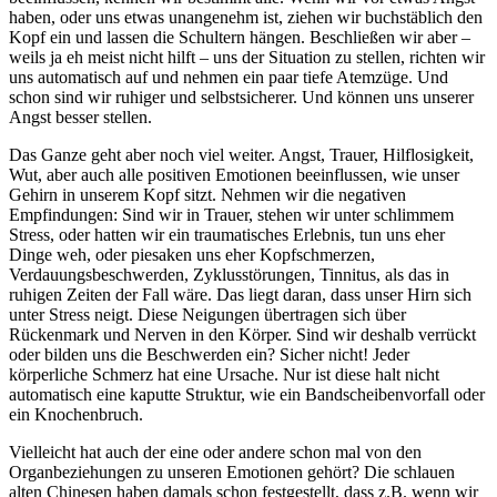
haben, oder uns etwas unangenehm ist, ziehen wir buchstäblich den
Kopf ein und lassen die Schultern hängen. Beschließen wir aber –
weils ja eh meist nicht hilft – uns der Situation zu stellen, richten wir
uns automatisch auf und nehmen ein paar tiefe Atemzüge. Und
schon sind wir ruhiger und selbstsicherer. Und können uns unserer
Angst besser stellen.
Das Ganze geht aber noch viel weiter. Angst, Trauer, Hilflosigkeit,
Wut, aber auch alle positiven Emotionen beeinflussen, wie unser
Gehirn in unserem Kopf sitzt. Nehmen wir die negativen
Empfindungen: Sind wir in Trauer, stehen wir unter schlimmem
Stress, oder hatten wir ein traumatisches Erlebnis, tun uns eher
Dinge weh, oder piesaken uns eher Kopfschmerzen,
Verdauungsbeschwerden, Zyklusstörungen, Tinnitus, als das in
ruhigen Zeiten der Fall wäre. Das liegt daran, dass unser Hirn sich
unter Stress neigt. Diese Neigungen übertragen sich über
Rückenmark und Nerven in den Körper. Sind wir deshalb verrückt
oder bilden uns die Beschwerden ein? Sicher nicht! Jeder
körperliche Schmerz hat eine Ursache. Nur ist diese halt nicht
automatisch eine kaputte Struktur, wie ein Bandscheibenvorfall oder
ein Knochenbruch.
Vielleicht hat auch der eine oder andere schon mal von den
Organbeziehungen zu unseren Emotionen gehört? Die schlauen
alten Chinesen haben damals schon festgestellt, dass z.B. wenn wir