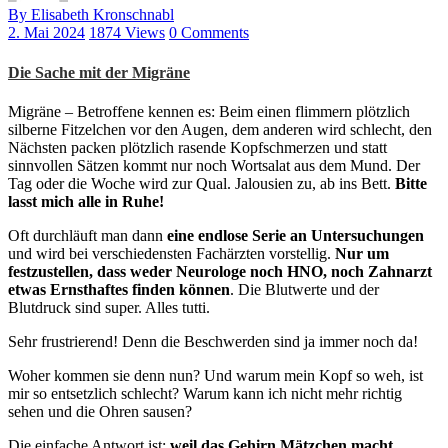
By Elisabeth Kronschnabl
2. Mai 2024
1874 Views
0 Comments
Die Sache mit der Migräne
Migräne – Betroffene kennen es: Beim einen flimmern plötzlich
silberne Fitzelchen vor den Augen, dem anderen wird schlecht, den
Nächsten packen plötzlich rasende Kopfschmerzen und statt
sinnvollen Sätzen kommt nur noch Wortsalat aus dem Mund. Der
Tag oder die Woche wird zur Qual. Jalousien zu, ab ins Bett.
Bitte
lasst mich alle in Ruhe!
Oft durchläuft man dann
eine endlose Serie an Untersuchungen
und wird bei verschiedensten Fachärzten vorstellig.
Nur um
festzustellen, dass weder Neurologe noch HNO, noch Zahnarzt
etwas Ernsthaftes finden können
. Die Blutwerte und der
Blutdruck sind super. Alles tutti.
Sehr frustrierend! Denn die Beschwerden sind ja immer noch da!
Woher kommen sie denn nun? Und warum mein Kopf so weh, ist
mir so entsetzlich schlecht? Warum kann ich nicht mehr richtig
sehen und die Ohren sausen?
Die einfache Antwort ist:
weil das Gehirn Mätzchen macht
.