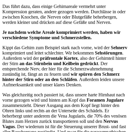
Das führt dazu, dass einige Gehirnareale vermehrt unter
Kompression geraten, andere gezogen werden. Durchlässe in oder
zwischen Knochen, die Nerven oder Blutgefäße beherbergen,
werden kleiner und drücken auf diese Gefäße und Nerven.
Je nachdem welche Areale komprimiert werden, haben wir
verschiedene Symptome und Schmerzstellen.
Kippt das Gehirn zum Beispiel stark nach vorne, wird der
Sehnerv
komprimiert und leitet schlechter. Wir bekommen
Sehstörungen
.
Außerdem wird der
präfrontale Kortex
, also der Gehirnteil hinter
der Stirn
an das Stirnbein und Keilbein gedrückt
. Der
entsprechende Nerv, der hier für die Schmerzwahrnehmung
zuständig ist, fängt an zu feuern und
wir spüren den Schmerz
hinter der Stirn
oder an den Schläfen
. Außerdem leiden unsere
Aufmerksamkeit und unser klares Denken.
Was gleichzeitig noch passiert ist, dass unsere harte Hirnhaut nach
vorne gezogen wird und hinten am Kopf das
Foramen Jugulare
zusammenzieht. Dieser Ausgang aus dem Kopf liegt hinter den
Ohren links und rechts an der Unterseite des Schädels. Er
beherbergt unter anderem die Vena Jugularis, die 70% des venösen
Blutes zum Herzen zurück transportieren soll und den
Nervus
Vagus
. Der wiederum ist für die Steuerung unserer Brust- und fast
aller Bauchorgane zuständig. Und zwar für die parasympathischen