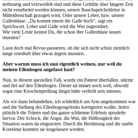
tieftraurig und verzweifelt sind und diese Gefühle über längere Zeit
nicht verarbeitet werden können, unsere Bauchspeicheldrüse in
Mitleidenschaft gezogen wird. Oder unsere Leber, bzw. unsere
Gallenblase: „Da kommt einem die Galle hoch“, sagt ein
Sprichwort. Leber und Galle wird die Wut zugeordnet.
Wie viele Leute kennst Du, die schon ihre Gallenblase lassen
mussten?
Lasst doch mal Revue-passieren, ob die sich nicht schon ziemlich
lange ernsthaft über etwas ärgern mussten.
Aber warum muss ich nun eigentlich weinen, nur weil du
meinen Ellenbogen angefasst hast?
Nun, in diesem speziellen Fall, wurde ein Patient überfallen, stürzte
und fiel auf den Ellenbogen. Dieser tat immer noch weh, obwohl
sogar eine Knochenprellung längst hätte verheilt sein müssen.
Als wir dann behandelten, ich schließlich am Arm angekommen war
und die Stellung des Ellenbogengelenks korrigieren wollte, liefen
plötzlich die Tränen und das ganze schlimme Erlebnis sprudelte
hervor. Der Schock, die Angst, die Wut, die Hilflosigkeit der
Situation waren da eingraviert. Durch die Berührung und die sanfte
Korrektur konnten sie losgelassen werden.